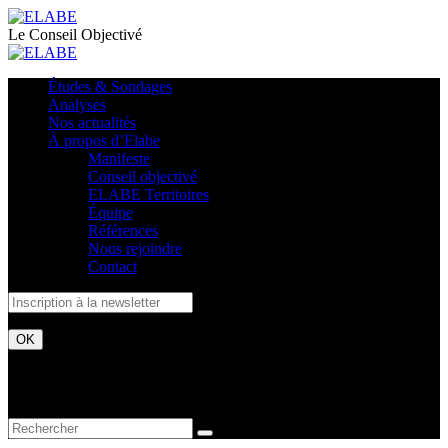
Le Conseil Objectivé
Études & Sondages
Analyses
Nos actualités
À propos d’Elabe
Manifeste
Conseil objectivé
ELABE Territoires
Équipe
Références
Nous rejoindre
Contact