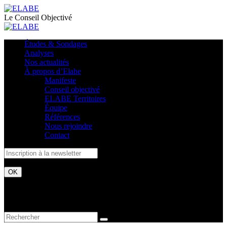
Le Conseil Objectivé
Études & Sondages
Analyses
Nos actualités
À propos d’Elabe
Manifeste
Conseil objectivé
ELABE Territoires
Équipe
Références
Nous rejoindre
Contact