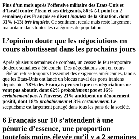
Plus d’un mois après l’offensive militaire des Etats-Unis et
d’Israël contre l’Iran et ses dirigeants, 86% (-1 point en 2
semaines) des Français se disent
inquiets
de la situation, dont
31% (-13)
très inquiets
.
Ce sentiment recule mais reste largement
majoritaire dans toutes les catégories de population.
L’opinion doute que les négociations en
cours aboutissent dans les prochains jours
Après plusieurs semaines de combats, un cessez-le-feu temporaire
de deux semaines a été conclu. Des négociations sont en cours,
Téhéran refuse toujours l’essentiel des exigences américaines, tandis
que les États-Unis ont lancé un blocus naval des ports iraniens
depuis hier.
78% des Français pensent que ces négociations ne
vont pas aboutir, dont 62%
probablement pas
et 16%
certainement pas
. A l’inverse, 21% anticipent un dénouement
positif, dont 18%
probablement
et 3%
certainement
.
Le
scepticisme est largement partagé dans tous les pans de la société.
6 Français sur 10 s’attendent à une
pénurie d’essence, une proportion
toutefois moins élevée qu’il y a 2 semaines