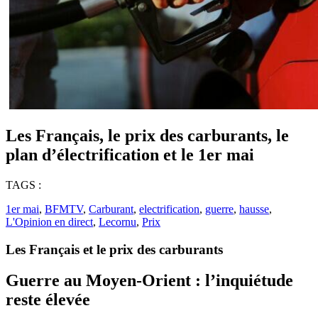
Les Français, le prix des carburants, le
plan d’électrification et le 1er mai
TAGS :
1er mai
,
BFMTV
,
Carburant
,
electrification
,
guerre
,
hausse
,
L'Opinion en direct
,
Lecornu
,
Prix
Les Français et le prix des carburants
Guerre au Moyen-Orient : l’inquiétude
reste élevée