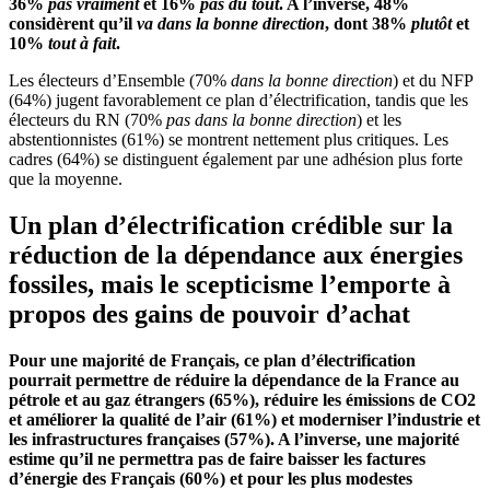
36%
pas vraiment
et 16%
pas du tout
. A l’inverse, 48%
considère
nt qu’il
va dans la bonne direction
, dont 38%
plutôt
et
10%
tout à fait
.
Les électeurs d’Ensemble (70%
dans la bonne direction
) et du NFP
(64%) jugent favorablement ce plan d’électrification, tandis que les
électeurs du RN (70%
pas dans la bonne direction
) et les
abstentionnistes (61%) se montrent nettement plus critiques. Les
cadres (64%) se distinguent également par une adhésion plus forte
que la moyenne.
Un plan d’électrification crédible sur la
réduction de la dépendance aux énergies
fossiles, mais le scepticisme l’emporte à
propos des gains de pouvoir d’achat
Pour une majorité de Français, ce plan d’électrification
pourrait permettre de réduire la dépendance de la France au
pétrole et au gaz étrangers (65%), réduire les émissions de CO2
et améliorer la qualité de l’air (61%) et moderniser l’industrie et
les infrastructures françaises (57%). A l’inverse, une majorité
estime qu’il ne permettra pas de faire baisser les factures
d’énergie des Français (60%) et pour les plus modestes