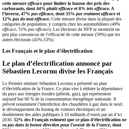
cette mesure
efficace
pour limiter la hausse des prix des
carburants, dont 44%
plutôt efficace
et 8%
très efficace
. A
l’inverse, 47%
pas efficace
, dont 35%
pas vraiment efficace
et
12%
pas du tout efficace
.
Cette mesure divise dans la plupart des
catégories de population, y compris chez les automobilistes (49%
efficace
, 51%
pas efficace
). Les électeurs du NFP se montrent un
peu plus convaincus de l’efficacité de cette mesure (59%) que les
autres électorats (45%-53%).
Les Français et le plan d’électrification
Le plan d’électrification annoncé par
Sébastien
Lecornu
divise les Français
Le Premier ministre Sébastien Lecornu a présenté un plan
d’électrification de la France. Ce plan vise à réduire la dépendance
du pays aux énergies fossiles (pétrole, gaz), qui représentent
aujourd’hui 60 % de la consommation énergétique nationale. Il
prévoit notamment l’interdiction des chaudières à gaz dans le neuf,
le développement du leasing de voitures électriques et un
doublement des aides publiques à 10 milliards d’euros par an d’ici
2030.
52% des Français estiment que ce plan d’électrification
ne
va pas dans la bonne direction pour l’avenir de la France
, dont