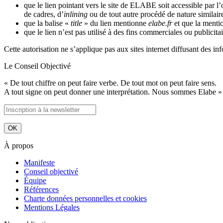
que le lien pointant vers le site de ELABE soit accessible par l’
de cadres, d’
inlining
ou de tout autre procédé de nature similaire
que la balise «
title
» du lien mentionne
elabe.fr
et que la mentio
que le lien n’est pas utilisé à des fins commerciales ou publicitai
Cette autorisation ne s’applique pas aux sites internet diffusant des i
Le Conseil Objectivé
« De tout chiffre on peut faire verbe. De tout mot on peut faire sens.
A tout signe on peut donner une interprétation. Nous sommes Elabe »
À propos
Manifeste
Conseil objectivé
Équipe
Références
Charte données personnelles et cookies
Mentions Légales