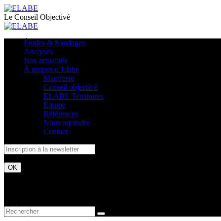
Le Conseil Objectivé
Études & Sondages
Analyses
Nos actualités
À propos d’Elabe
Manifeste
Conseil objectivé
ELABE Territoires
Équipe
Références
Nous rejoindre
Contact