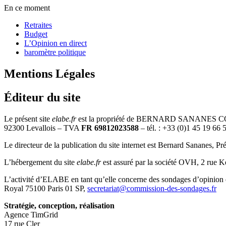
En ce moment
Retraites
Budget
L’Opinion en direct
baromètre politique
Mentions Légales
Éditeur du site
Le présent site
elabe.fr
est la propriété de BERNARD SANANES CONS
92300 Levallois – TVA
FR 69812023588
– tél. : +33 (0)1 45 19 66
Le directeur de la publication du site internet est Bernard Sananes, 
L’hébergement du site
elabe.fr
est assuré par la société OVH, 2 rue 
L’activité d’ELABE en tant qu’elle concerne des sondages d’opinion e
Royal 75100 Paris 01 SP,
secretariat@commission-des-sondages.fr
Stratégie, conception, réalisation
Agence TimGrid
17 rue Cler