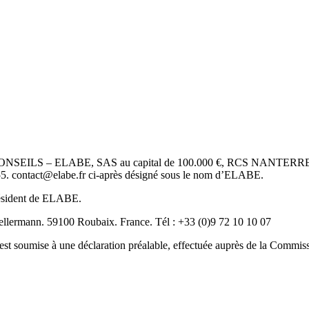
EILS – ELABE, SAS au capital de 100.000 €, RCS NANTERRE B 812 
 55. contact@elabe.fr ci-après désigné sous le nom d’ELABE.
Président de ELABE.
Kellermann. 59100 Roubaix. France. Tél : +33 (0)9 72 10 10 07
st soumise à une déclaration préalable, effectuée auprès de la Commiss