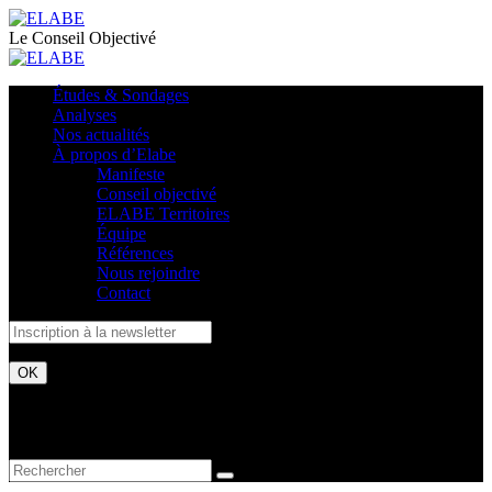
Le Conseil Objectivé
Études & Sondages
Analyses
Nos actualités
À propos d’Elabe
Manifeste
Conseil objectivé
ELABE Territoires
Équipe
Références
Nous rejoindre
Contact