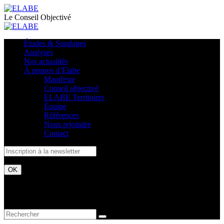
Le Conseil Objectivé
Études & Sondages
Analyses
Nos actualités
À propos d’Elabe
Manifeste
Conseil objectivé
ELABE Territoires
Équipe
Références
Nous rejoindre
Contact