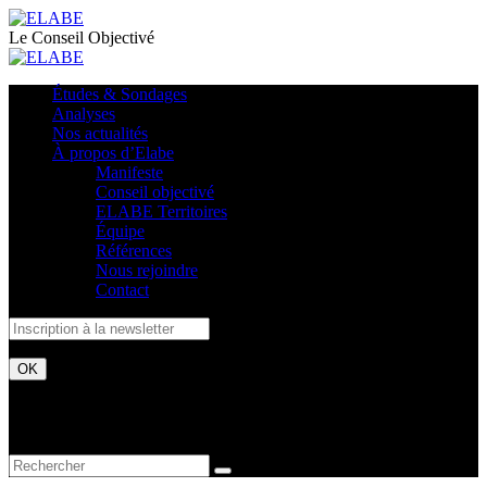
Le Conseil Objectivé
Études & Sondages
Analyses
Nos actualités
À propos d’Elabe
Manifeste
Conseil objectivé
ELABE Territoires
Équipe
Références
Nous rejoindre
Contact