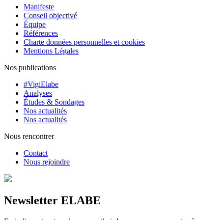
Manifeste
Conseil objectivé
Équipe
Références
Charte données personnelles et cookies
Mentions Légales
Nos publications
#VigiElabe
Analyses
Études & Sondages
Nos actualités
Nos actualités
Nous rencontrer
Contact
Nous rejoindre
Newsletter ELABE