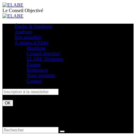
Le Conseil Objectivé
Études & Sondages
Analyses
Nos actualités
À propos d’Elabe
Manifeste
Conseil objectivé
ELABE Territoires
Équipe
Références
Nous rejoindre
Contact