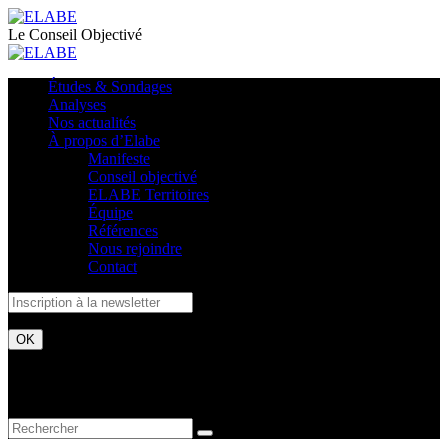
Le Conseil Objectivé
Études & Sondages
Analyses
Nos actualités
À propos d’Elabe
Manifeste
Conseil objectivé
ELABE Territoires
Équipe
Références
Nous rejoindre
Contact