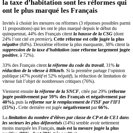
la taxe d’habitation sont les réformes qui
ont le plus marqué les Français
Invités à choisir les mesures ou réformes (3 réponses possibles parmi
11 propositions) qui les ont le plus marqué depuis le début du
quinquennat, 44% des Français citent
la hausse de la CSG
(dont
24% l’ont cité
en premier
)
.
Cette réforme est celle jugée la plus
négative
(84%). Deuxième réforme la plus marquante, 38% citent la
suppression de la taxe d’habitation
(
une réforme largement jugée
positive
, à 72%).
33% des Français citent
la réforme du code du travail
, 31%
la
réduction de la vitesse à 80km/h
. Si la première partage l’opinion
publique (47%
positif
et 52%
négatif
), la réduction de limitation de
vitesse fait l’objet de nombreuses critiques (76%).
Viennent ensuite
la réforme de la SNCF
, citée par 29% (
réforme
jugée positivement par 59% des Français et négativement par
40%),
puis la
réforme sur le remplacement de l’ISF par l’IFI
(15%) .
Cette dernière est jugée
négativement
par
66%.
La
limitation du nombre d’élèves par classe de CP et de CE1 dans
les secteurs les plus défavorisés
(14%) semble avoir nettement
moins marquée les Français,
mais est la mesure jugée la plus