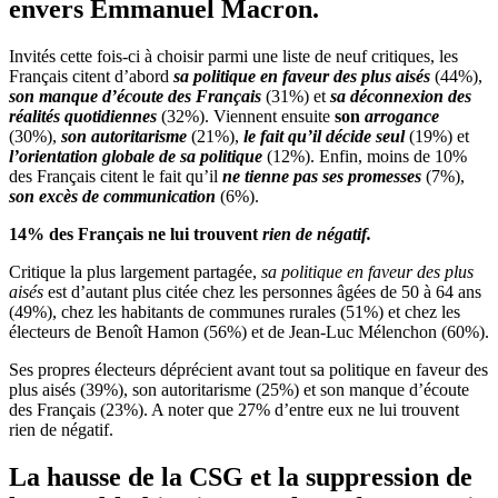
envers Emmanuel Macron.
Invités cette fois-ci à choisir parmi une liste de neuf critiques, les
Français citent d’abord
sa politique en faveur des plus aisés
(44%),
son manque d’écoute des Français
(31%) et
sa déconnexion des
réalités quotidiennes
(32%). Viennent ensuite
son
arrogance
(30%),
son autoritarisme
(21%),
le fait qu’il décide seul
(19%) et
l’orientation globale de sa politique
(12%). Enfin, moins de 10%
des Français citent le fait qu’il
ne tienne pas ses promesses
(7%),
son excès de communication
(6%).
14% des Français ne lui trouvent
rien de négatif.
Critique la plus largement partagée,
sa politique en faveur des plus
aisés
est d’autant plus citée chez les personnes âgées de 50 à 64 ans
(49%), chez les habitants de communes rurales (51%) et chez les
électeurs de Benoît Hamon (56%) et de Jean-Luc Mélenchon (60%).
Ses propres électeurs déprécient avant tout sa politique en faveur des
plus aisés (39%), son autoritarisme (25%) et son manque d’écoute
des Français (23%). A noter que 27% d’entre eux ne lui trouvent
rien de négatif.
La hausse de la CSG et la suppression de