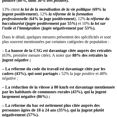
positive
(
80%, dont 30%
très positive
).
13% citent
la loi de la moralisation de la vie politique
(
69% la
jugent positivement
), 12%
la réforme de la formation
professionnelle
(
64% la juge positivement
), 12%
la réforme du
baccalauréat
(jugée positivement par 55%)
et 10%
la loi sur
l’asile et l’immigration
(
jugée négativement par 53%).
Dans le détail, quelques mesures présentent des spécificités et sont
plus souvent mentionnées par certaines catégories de population :
–
La hausse de la CSG est davantage citée auprès des retraités
(63%, première mesure citée). A noter que
88% des retraités la
jugent
négative
;
– La réforme du code du travail est davantage citée par les
cadres (43%), qui sont partagés :
52% la juge
positive
et 48%
négative ;
– La réduction de la vitesse à 80 km/h est davantage mentionnée
par les habitants de communes rurales (43%), qui la jugent
largement négative (86%) ;
– La réforme du bac est nettement plus citée auprès des
personnes âgées de 18 à 24 ans (35%), qui la jugent plutôt
négativement (57%).