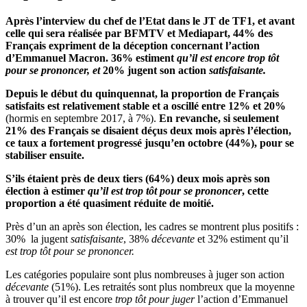
Après l’interview du chef de l’Etat dans le JT de TF1, et avant
celle qui sera réalisée par BFMTV et Mediapart, 44% des
Français expriment de la déception concernant l’action
d’Emmanuel Macron. 36% estiment
qu’il est encore trop tôt
pour se prononcer, et
20% jugent son action
satisfaisante.
Depuis le début du quinquennat, la proportion de Français
satisfaits est relativement stable et a oscillé entre 12% et 20%
(hormis en septembre 2017, à 7%).
En revanche, si seulement
21% des Français se disaient déçus deux mois après l’élection,
ce taux a fortement progressé jusqu’en octobre (44%), pour se
stabiliser ensuite.
S’ils étaient près de deux tiers (64%) deux mois après son
élection à estimer
qu’il est trop tôt pour se prononcer
, cette
proportion a été quasiment réduite de moitié.
Près d’un an après son élection, les cadres se montrent plus positifs :
30% la jugent
satisfaisante
, 38%
décevante
et 32% estiment qu’il
est trop tôt pour se prononcer.
Les catégories populaire sont plus nombreuses à juger son action
décevante
(51%). Les retraités sont plus nombreux que la moyenne
à trouver qu’il est encore
trop tôt pour juger
l’action d’Emmanuel