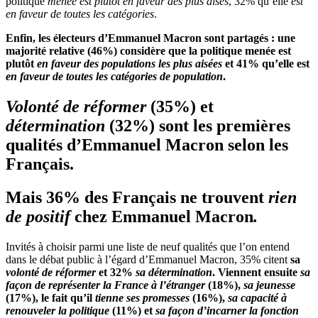
politique
menée est plutôt en faveur des plus aisés
, 32% qu’elle
est
en faveur de toutes les catégories
.
Enfin, les électeurs d’Emmanuel Macron sont partagés : une
majorité relative (46%) considère que la politique menée est
plutôt
en faveur des populations les plus aisées
et 41% qu’elle est
en faveur de toutes les catégories de population
.
Volonté de réformer
(35%) et
détermination
(32%) sont les premières
qualités d’Emmanuel Macron selon les
Français.
Mais 36% des Français ne trouvent
rien
de positif
chez Emmanuel Macron
.
Invités à choisir parmi une liste de neuf qualités que l’on entend
dans le débat public à l’égard d’Emmanuel Macron, 35% citent
sa
volonté de réformer
et 32%
sa détermination
. Viennent ensuite
sa
façon de représenter la France à l’étranger
(18%),
sa jeunesse
(17%), le fait qu’il
tienne ses promesses
(16%),
sa capacité à
renouveler la politique
(11%) et
sa façon d’incarner la fonction