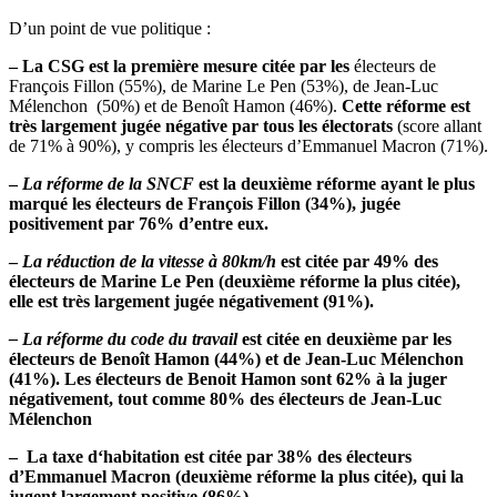
D’un point de vue politique :
– La CSG est la première mesure citée par les
électeurs de
François Fillon (55%), de Marine Le Pen (53%), de Jean-Luc
Mélenchon (50%) et de Benoît Hamon (46%).
Cette réforme est
très largement jugée négative par tous les électorats
(score allant
de 71% à 90%), y compris les électeurs d’Emmanuel Macron (71%).
–
La réforme de la SNCF
est la deuxième réforme ayant le plus
marqué les électeurs de François Fillon (34%), jugée
positivement par 76% d’entre eux.
–
La réduction de la vitesse à 80km/h
est citée par 49% des
électeurs de Marine Le Pen (deuxième réforme la plus citée),
elle est très largement jugée négativement (91%).
– La réforme du code du travail
est citée en deuxième par les
électeurs de Benoît Hamon (44%) et de Jean-Luc Mélenchon
(41%). Les électeurs de Benoit Hamon sont 62% à la juger
négativement, tout comme 80% des électeurs de Jean-Luc
Mélenchon
– La taxe d‘habitation est citée par 38% des électeurs
d’Emmanuel Macron (deuxième réforme la plus citée), qui la
jugent largement positive (86%).