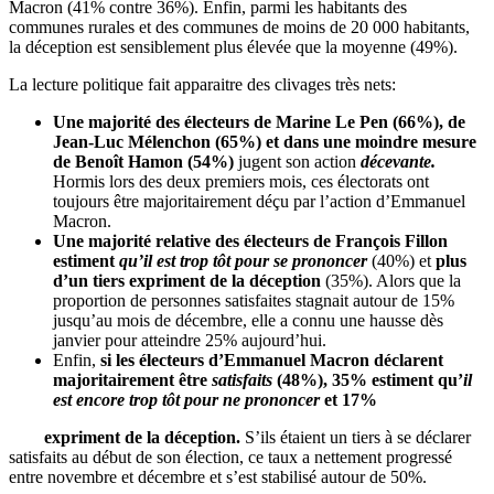
Macron (41% contre 36%). Enfin, parmi les habitants des
communes rurales et des communes de moins de 20 000 habitants,
la déception est sensiblement plus élevée que la moyenne (49%).
La lecture politique fait apparaitre des clivages très nets:
Une majorité des électeurs de Marine Le Pen (66%), de
Jean-Luc Mélenchon (65%) et dans une moindre mesure
de Benoît Hamon (54%)
jugent son action
décevante.
Hormis lors des deux premiers mois, ces électorats ont
toujours être majoritairement déçu par l’action d’Emmanuel
Macron.
Une majorité relative des électeurs de François Fillon
estiment
qu’il est trop tôt pour se prononcer
(40%) et
plus
d’un tiers expriment de la déception
(35%). Alors que la
proportion de personnes satisfaites stagnait autour de 15%
jusqu’au mois de décembre, elle a connu une hausse dès
janvier pour atteindre 25% aujourd’hui.
Enfin,
si les électeurs d’Emmanuel Macron déclarent
majoritairement être
satisfaits
(48%), 35% estiment qu’
il
est encore trop tôt pour ne prononcer
et 17%
expriment de la déception.
S’ils étaient un tiers à se déclarer
satisfaits au début de son élection, ce taux a nettement progressé
entre novembre et décembre et s’est stabilisé autour de 50%.