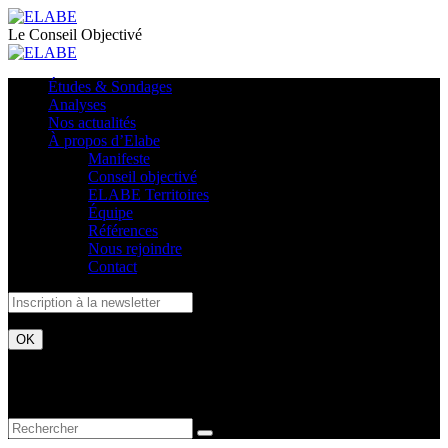
Le Conseil Objectivé
Études & Sondages
Analyses
Nos actualités
À propos d’Elabe
Manifeste
Conseil objectivé
ELABE Territoires
Équipe
Références
Nous rejoindre
Contact