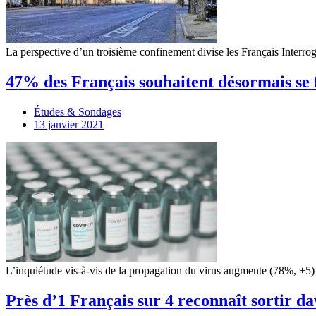
La perspective d’un troisième confinement divise les Français Interro
47% des Français souhaitent désormais se 
Études & Sondages
13 janvier 2021
L’inquiétude vis-à-vis de la propagation du virus augmente (78%, +5)
Près d’1 Français sur 4 reconnaît sortir 