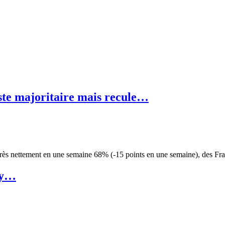
ste majoritaire mais recule…
 très nettement en une semaine 68% (-15 points en une semaine), des F
l y…