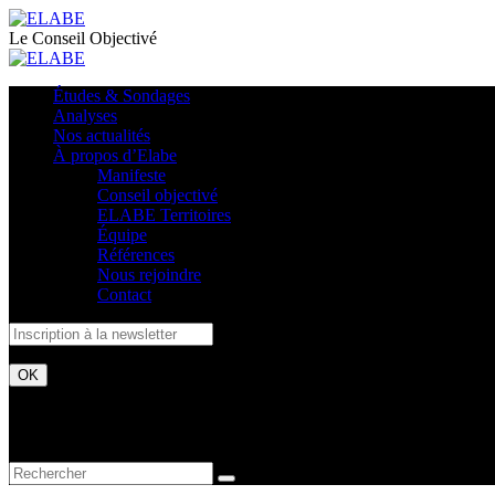
Le Conseil Objectivé
Études & Sondages
Analyses
Nos actualités
À propos d’Elabe
Manifeste
Conseil objectivé
ELABE Territoires
Équipe
Références
Nous rejoindre
Contact