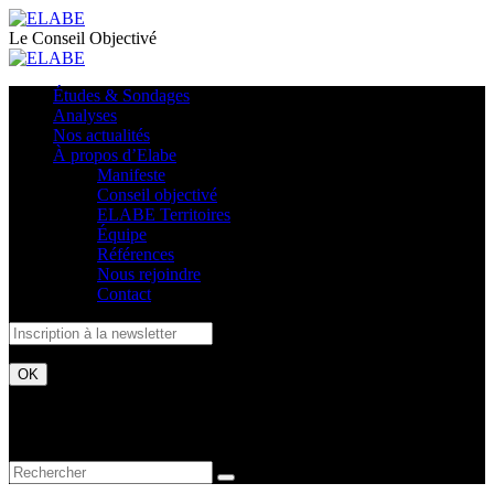
Le Conseil Objectivé
Études & Sondages
Analyses
Nos actualités
À propos d’Elabe
Manifeste
Conseil objectivé
ELABE Territoires
Équipe
Références
Nous rejoindre
Contact