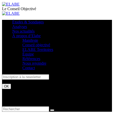
Le Conseil Objectivé
Études & Sondages
Analyses
Nos actualités
À propos d’Elabe
Manifeste
Conseil objectivé
ELABE Territoires
Équipe
Références
Nous rejoindre
Contact