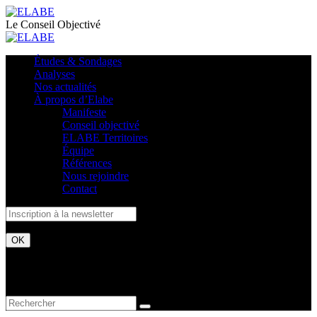
Le Conseil Objectivé
Études & Sondages
Analyses
Nos actualités
À propos d’Elabe
Manifeste
Conseil objectivé
ELABE Territoires
Équipe
Références
Nous rejoindre
Contact