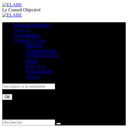
Le Conseil Objectivé
Études & Sondages
Analyses
Nos actualités
À propos d’Elabe
Manifeste
Conseil objectivé
ELABE Territoires
Équipe
Références
Nous rejoindre
Contact