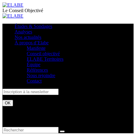
Le Conseil Objectivé
Études & Sondages
Analyses
Nos actualités
À propos d’Elabe
Manifeste
Conseil objectivé
ELABE Territoires
Équipe
Références
Nous rejoindre
Contact