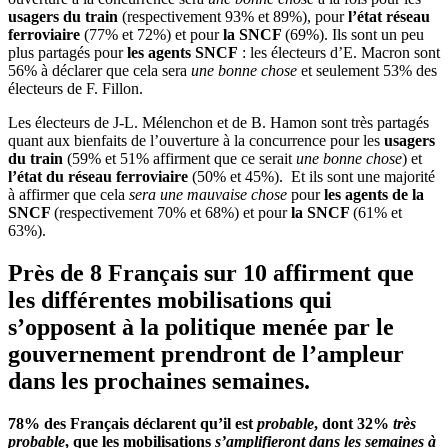
usagers du train
(respectivement 93% et 89%), pour
l’état réseau
ferroviaire
(77% et 72%) et pour
la SNCF
(69%). Ils sont un peu
plus partagés pour
les agents SNCF
: les électeurs d’E. Macron sont
56% à déclarer que cela sera
une bonne chose
et seulement 53% des
électeurs de F. Fillon.
Les électeurs de J-L. Mélenchon et de B. Hamon sont très partagés
quant aux bienfaits de l’ouverture à la concurrence pour les
usagers
du train
(59% et 51% affirment que ce serait
une bonne chose
) et
l’état du réseau ferroviaire
(50% et 45%). Et ils sont une majorité
à affirmer que cela
sera une mauvaise chose
pour
les agents de la
SNCF
(respectivement 70% et 68%) et pour
la SNCF
(61% et
63%).
Près de 8 Français sur 10 affirment que
les différentes mobilisations qui
s’opposent à la politique menée par le
gouvernement prendront de l’ampleur
dans les prochaines semaines.
78% des Français déclarent qu’il est
probable
, dont 32%
très
probable
, que les mobilisations
s’amplifieront dans les semaines à