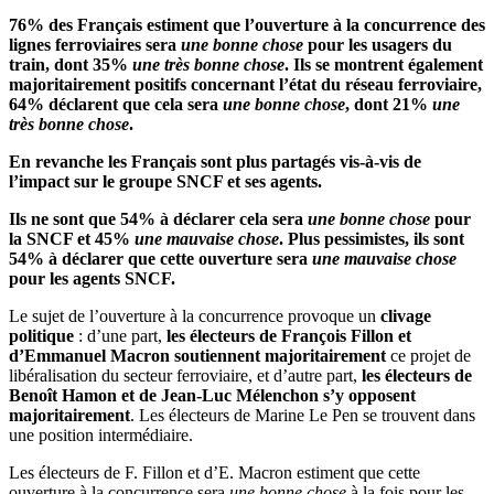
76% des Français estiment que l’ouverture à la concurrence des
lignes ferroviaires sera
une bonne chose
pour les usagers du
train, dont 35%
une très bonne chose
. Ils se montrent également
majoritairement positifs concernant l’état du réseau ferroviaire,
64% déclarent que cela sera
une bonne chose
, dont 21%
une
très bonne chose
.
En revanche les Français sont plus partagés vis-à-vis de
l’impact sur le groupe SNCF et ses agents.
Ils ne sont que 54% à déclarer cela sera
une bonne chose
pour
la SNCF et 45%
une mauvaise chose
. Plus pessimistes, ils sont
54% à déclarer que cette ouverture sera
une mauvaise chose
pour les agents SNCF.
Le sujet de l’ouverture à la concurrence provoque un
clivage
politique
: d’une part,
les électeurs de François Fillon et
d’Emmanuel Macron soutiennent majoritairement
ce projet de
libéralisation du secteur ferroviaire, et d’autre part,
les électeurs de
Benoît Hamon et de Jean-Luc Mélenchon s’y opposent
majoritairement
. Les électeurs de Marine Le Pen se trouvent dans
une position intermédiaire.
Les électeurs de F. Fillon et d’E. Macron estiment que cette
ouverture à la concurrence sera
une bonne chose
à la fois pour les