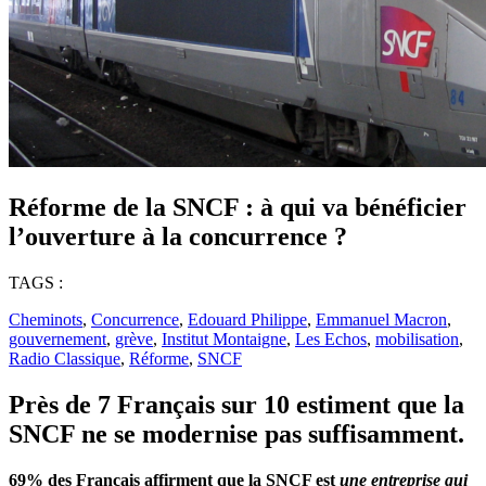
Réforme de la SNCF : à qui va bénéficier
l’ouverture à la concurrence ?
TAGS :
Cheminots
,
Concurrence
,
Edouard Philippe
,
Emmanuel Macron
,
gouvernement
,
grève
,
Institut Montaigne
,
Les Echos
,
mobilisation
,
Radio Classique
,
Réforme
,
SNCF
Près de 7 Français sur 10 estiment que la
SNCF ne se modernise pas suffisamment.
69% des Français affirment que la SNCF est
une entreprise qui