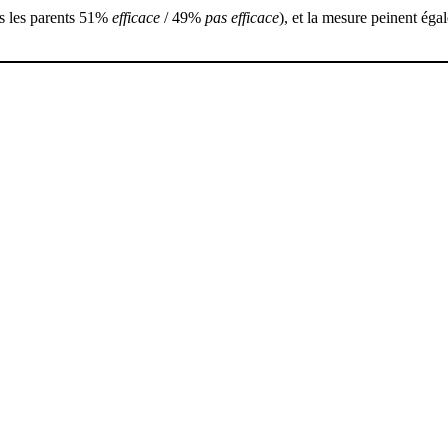
is les parents 51%
efficace
/ 49%
pas efficace
), et la mesure peinent ég