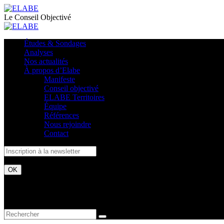
Le Conseil Objectivé
Études & Sondages
Analyses
Nos actualités
À propos d’Elabe
Manifeste
Conseil objectivé
ELABE Territoires
Équipe
Références
Nous rejoindre
Contact