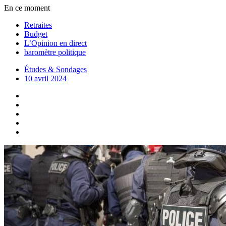
En ce moment
Retraites
Budget
L’Opinion en direct
baromètre politique
Études & Sondages
10 avril 2024