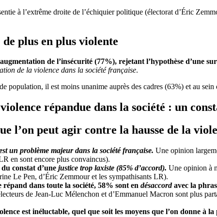
t ressentie à l’extrême droite de l’échiquier politique (électorat d’Éri
de plus en plus violente
e augmentation de l’insécurité (77%), rejetant l’hypothèse d’une
sur
tion de la violence dans la société française
.
 de population, il est moins unanime auprès des cadres (63%) et au sei
t violence répandue dans la société : un cons
que l’on peut agir contre la hausse de la viol
é est un problème majeur dans la société française.
Une opinion largemen
LR en sont encore plus convaincus).
i du constat d’une
justice trop laxiste (85% d’accord).
Une opinion à n
arine Le Pen, d’Éric Zemmour et les sympathisants LR).
e répand dans toute la société, 58% sont en
désaccord
avec la phrase
lecteurs de Jean-Luc Mélenchon et d’Emmanuel Macron sont plus partagés
olence est inéluctable, quel que soit les moyens que l’on donne à la p