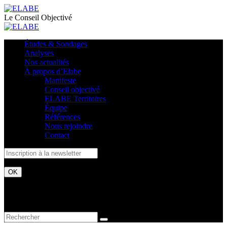
Le Conseil Objectivé
Études & Sondages
Analyses
Nos actualités
À propos d’Elabe
Manifeste
Conseil objectivé
ELABE Territoires
Équipe
Références
Nous rejoindre
Contact