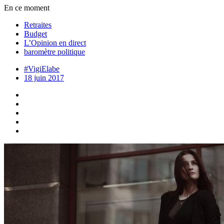
En ce moment
Retraites
Budget
L’Opinion en direct
baromètre politique
#VigiElabe
18 juin 2017