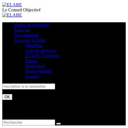
Le Conseil Objectivé
Études & Sondages
Analyses
Nos actualités
À propos d’Elabe
Manifeste
Conseil objectivé
ELABE Territoires
Équipe
Références
Nous rejoindre
Contact