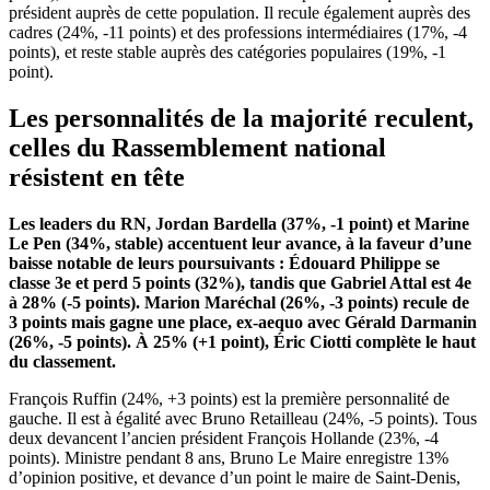
président auprès de cette population. Il recule également auprès des
cadres (24%, -11 points) et des professions intermédiaires (17%, -4
points), et reste stable auprès des catégories populaires (19%, -1
point).
Les personnalités de la majorité reculent,
celles du Rassemblement national
résistent en tête
Les leaders du RN, Jordan Bardella (37%, -1 point) et Marine
Le Pen (34%, stable) accentuent leur avance, à la faveur d’une
baisse notable de leurs poursuivants : Édouard Philippe se
classe 3
e
et perd 5 points (32%), tandis que Gabriel Attal est 4
e
à 28% (-5 points). Marion Maréchal (26%, -3 points) recule de
3 points mais gagne une place, ex-aequo avec Gérald Darmanin
(26%, -5 points). À 25% (+1 point), Éric Ciotti complète le haut
du classement.
François Ruffin (24%, +3 points) est la première personnalité de
gauche. Il est à égalité avec Bruno Retailleau (24%, -5 points). Tous
deux devancent l’ancien président François Hollande (23%, -4
points). Ministre pendant 8 ans, Bruno Le Maire enregistre 13%
d’opinion positive, et devance d’un point le maire de Saint-Denis,