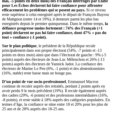
mai, -5 points en deux mois) des Français interrogés par Elabe
pour Les Échos déclarent lui faire confiance pour affronter
efficacement les problèmes qui se posent au pays.
Si ce niveau
reste supérieur à celui enregistré après le départ de François Bayrou
de Matignon (entre 14 et 19%), il demeure parmi les plus bas
enregistrés depuis le premier quinquennat. Dans le même temps,
la
défiance progresse moins fortement : 74% des Français (+1
point) déclarent ne pas lui faire confiance, dont 47% « pas du
tout » confiance (-1 point).
Sur le plan politique
, le président de la République recule
principalement dans son propre électorat (54%, -7 points et -13
points en deux mois) ainsi que dans l’électorat de gauche : 9% (-5
points) auprès des électeurs de Jean-Luc Mélenchon et 26% (-13
points) auprès des électeurs de Yannick Jadot. La confiance des
électeurs de Marine Le Pen (6%, -1 point) et des abstentionnistes
(16%, stable) reste basse mais ne bouge pas.
D’un point de vue socio-professionnel
, Emmanuel Macron
continue de reculer auprès des retraités, perdant 2 points après en
avoir perdu 9 le mois précédent (19%). Il recule également auprès
des cadres (29%, -6 points) et des professions intermédiaires (16%,
-8 points), et reste stable à 18% auprès des catégories populaires. En
termes d’âge, la confiance se situe entre 18 et 20% pour les plus de
25 ans et de 28% auprès des 18-25 ans.