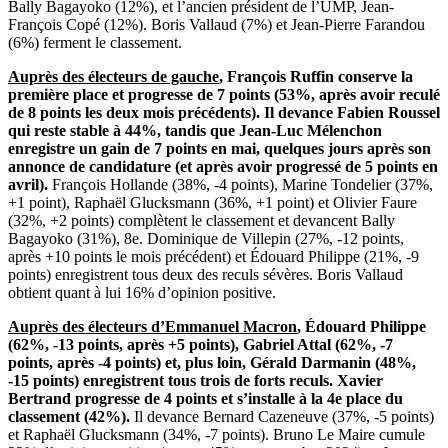
Bally Bagayoko (12%), et l’ancien président de l’UMP, Jean-
François Copé (12%). Boris Vallaud (7%) et Jean-Pierre Farandou
(6%) ferment le classement.
Auprès des électeurs de gauche
, François Ruffin conserve la
première place et progresse de 7 points (53%, après avoir reculé
de 8 points les deux mois précédents). Il devance Fabien Roussel
qui reste stable à 44%, tandis que Jean-Luc Mélenchon
enregistre un gain de 7 points en mai, quelques jours après son
annonce de candidature (et après avoir progressé de 5 points en
avril).
François Hollande (38%, -4 points), Marine Tondelier (37%,
+1 point), Raphaël Glucksmann (36%, +1 point) et Olivier Faure
(32%, +2 points) complètent le classement et devancent Bally
Bagayoko (31%), 8e. Dominique de Villepin (27%, -12 points,
après +10 points le mois précédent) et Édouard Philippe (21%, -9
points) enregistrent tous deux des reculs sévères. Boris Vallaud
obtient quant à lui 16% d’opinion positive.
Auprès des électeurs d’Emmanuel Macron
, Édouard Philippe
(62%, -13 points, après +5 points), Gabriel Attal (62%, -7
points, après -4 points) et, plus loin, Gérald Darmanin (48%,
-15 points)
enregistrent
tous trois de forts reculs. Xavier
Bertrand progresse de 4 points et s’installe à la 4e place du
classement (42%).
Il devance Bernard Cazeneuve (37%, -5 points)
et Raphaël Glucksmann (34%, -7 points). Bruno Le Maire cumule