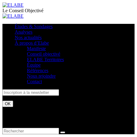
Le Conseil Objectivé
Études & Sondages
Analyses
Nos actualités
À propos d’Elabe
Manifeste
Conseil objectivé
ELABE Territoires
Équipe
Références
Nous rejoindre
Contact