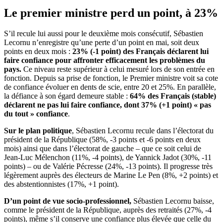
Le premier ministre perd un point, à 23%
S’il recule lui aussi pour le deuxième mois consécutif, Sébastien
Lecornu n’enregistre qu’une perte d’un point en mai, soit deux
points en deux mois :
23% (-1 point) des Français déclarent lui
faire confiance pour affronter efficacement les problèmes du
pays.
Ce niveau reste supérieur à celui mesuré lors de son entrée en
fonction. Depuis sa prise de fonction, le Premier ministre voit sa cote
de confiance évoluer en dents de scie, entre 20 et 25%. En parallèle,
la défiance à son égard demeure stable :
64% des Français (stable)
déclarent ne pas lui faire confiance, dont 37% (+1 point) « pas
du tout » confiance
.
Sur le plan politique
, Sébastien Lecornu recule dans l’électorat du
président de la République (58%, -3 points et -6 points en deux
mois) ainsi que dans l’électorat de gauche – que ce soit celui de
Jean-Luc Mélenchon (11%, -4 points), de Yannick Jadot (30%, -11
points) – ou de Valérie Pécresse (24%, -13 points). Il progresse très
légèrement auprès des électeurs de Marine Le Pen (8%, +2 points) et
des abstentionnistes (17%, +1 point).
D’un point de vue socio-professionnel,
Sébastien Lecornu baisse,
comme le président de la République, auprès des retraités (27%, -4
points), même s’il conserve une confiance plus élevée que celle du