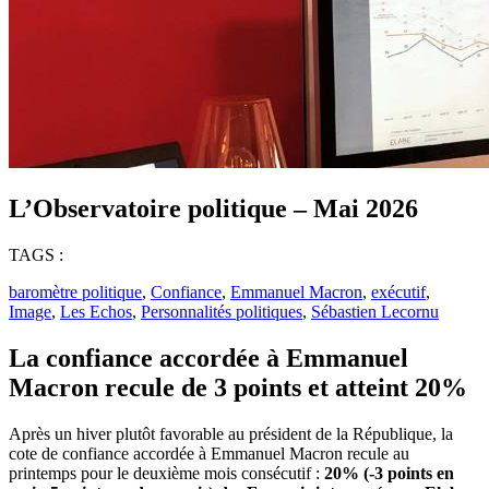
L’Observatoire politique – Mai 2026
TAGS :
baromètre politique
,
Confiance
,
Emmanuel Macron
,
exécutif
,
Image
,
Les Echos
,
Personnalités politiques
,
Sébastien Lecornu
La confiance accordée à Emmanuel
Macron recule de 3 points et atteint 20%
Après un hiver plutôt favorable au président de la République, la
cote de confiance accordée à Emmanuel Macron recule au
printemps pour le deuxième mois consécutif :
20% (-3 points en