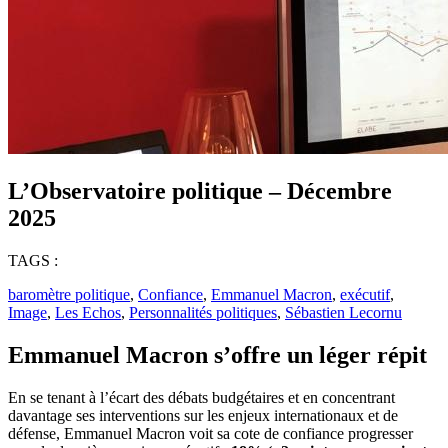
L’Observatoire politique – Décembre
2025
TAGS :
baromètre politique
,
Confiance
,
Emmanuel Macron
,
exécutif
,
Image
,
Les Echos
,
Personnalités politiques
,
Sébastien Lecornu
Emmanuel Macron s’offre un léger répit
En se tenant à l’écart des débats budgétaires et en concentrant
davantage ses interventions sur les enjeux internationaux et de
défense, Emmanuel Macron voit sa cote de confiance progresser