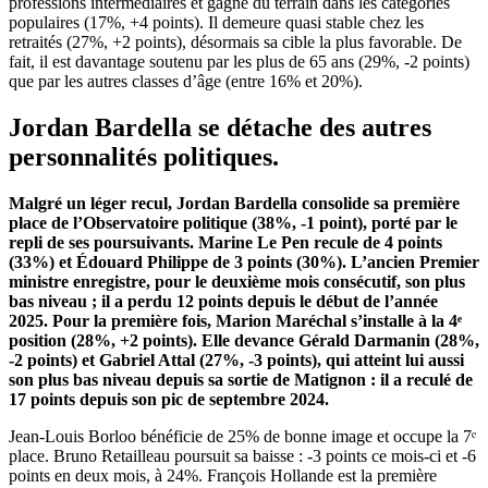
professions intermédiaires et gagne du terrain dans les catégories
populaires (17%, +4 points). Il demeure quasi stable chez les
retraités (27%, +2 points), désormais sa cible la plus favorable. De
fait, il est davantage soutenu par les plus de 65 ans (29%, -2 points)
que par les autres classes d’âge (entre 16% et 20%).
Jordan Bardella se détache des autres
personnalités politiques.
Malgré un léger recul, Jordan Bardella consolide sa première
place de l’Observatoire politique (38%, -1 point), porté par le
repli de ses poursuivants. Marine Le Pen recule de 4 points
(33%) et Édouard Philippe de 3 points (30%). L’ancien Premier
ministre enregistre, pour le deuxième mois consécutif, son plus
bas niveau ; il a perdu 12 points depuis le début de l’année
2025. Pour la première fois, Marion Maréchal s’installe à la 4ᵉ
position (28%, +2 points). Elle devance Gérald Darmanin (28%,
-2 points) et Gabriel Attal (27%, -3 points), qui atteint lui aussi
son plus bas niveau depuis sa sortie de Matignon : il a reculé de
17 points depuis son pic de septembre 2024.
Jean-Louis Borloo bénéficie de 25% de bonne image et occupe la 7ᵉ
place. Bruno Retailleau poursuit sa baisse : -3 points ce mois-ci et -6
points en deux mois, à 24%. François Hollande est la première