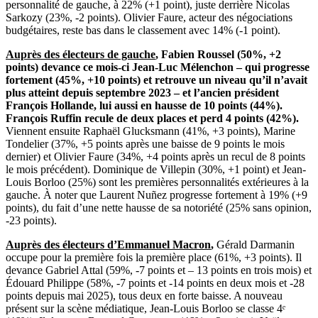
personnalité de gauche, à 22% (+1 point), juste derrière Nicolas
Sarkozy (23%, -2 points). Olivier Faure, acteur des négociations
budgétaires, reste bas dans le classement avec 14% (-1 point).
Auprès des électeurs de gauche
,
Fabien Roussel (50%, +2
points) devance ce mois-ci Jean-Luc Mélenchon – qui progresse
fortement (45%, +10 points) et retrouve un niveau qu’il n’avait
plus atteint depuis septembre 2023 – et l’ancien président
François Hollande, lui aussi en hausse de 10 points (44%).
François Ruffin recule de deux places et perd 4 points (42%).
Viennent ensuite Raphaël Glucksmann (41%, +3 points), Marine
Tondelier (37%, +5 points après une baisse de 9 points le mois
dernier) et Olivier Faure (34%, +4 points après un recul de 8 points
le mois précédent). Dominique de Villepin (30%, +1 point) et Jean-
Louis Borloo (25%) sont les premières personnalités extérieures à la
gauche. À noter que Laurent Nuñez progresse fortement à 19% (+9
points), du fait d’une nette hausse de sa notoriété (25% sans opinion,
-23 points).
Auprès des électeurs d’Emmanuel Macron
,
Gérald Darmanin
occupe pour la première fois la première place (61%, +3 points). Il
devance Gabriel Attal (59%, -7 points et – 13 points en trois mois) et
Édouard Philippe (58%, -7 points et -14 points en deux mois et -28
points depuis mai 2025), tous deux en forte baisse. A nouveau
présent sur la scène médiatique, Jean-Louis Borloo se classe 4ᵉ