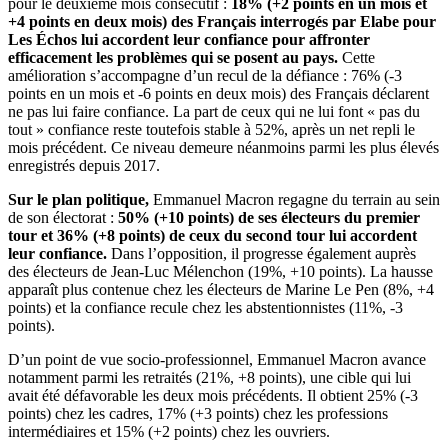
pour le deuxième mois consécutif :
18% (+2 points en un mois et
+4 points en deux mois) des Français interrogés par Elabe pour
Les Échos lui accordent leur confiance pour affronter
efficacement les problèmes qui se posent au pays.
Cette
amélioration s’accompagne d’un recul de la défiance : 76% (-3
points en un mois et -6 points en deux mois) des Français déclarent
ne pas lui faire confiance. La part de ceux qui ne lui font « pas du
tout » confiance reste toutefois stable à 52%, après un net repli le
mois précédent. Ce niveau demeure néanmoins parmi les plus élevés
enregistrés depuis 2017.
Sur le plan politique,
Emmanuel Macron regagne du terrain au sein
de son électorat :
50% (+10 points) de ses électeurs du premier
tour et 36% (+8 points) de ceux du second tour lui accordent
leur confiance.
Dans l’opposition, il progresse également auprès
des électeurs de Jean-Luc Mélenchon (19%, +10 points). La hausse
apparaît plus contenue chez les électeurs de Marine Le Pen (8%, +4
points) et la confiance recule chez les abstentionnistes (11%, -3
points).
D’un point de vue socio-professionnel, Emmanuel Macron avance
notamment parmi les retraités (21%, +8 points), une cible qui lui
avait été défavorable les deux mois précédents. Il obtient 25% (-3
points) chez les cadres, 17% (+3 points) chez les professions
intermédiaires et 15% (+2 points) chez les ouvriers.