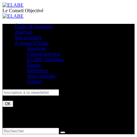
Le Conseil Objectivé
Études & Sondages
Analyses
Nos actualités
À propos d’Elabe
Manifeste
Conseil objectivé
ELABE Territoires
Équipe
Références
Nous rejoindre
Contact