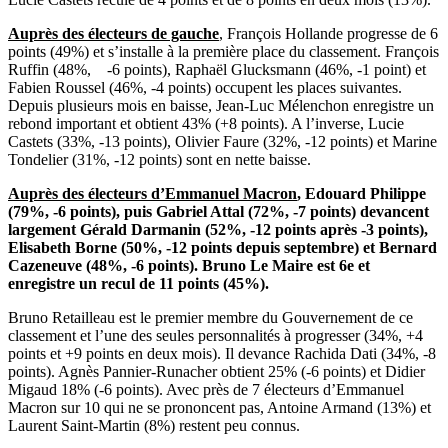
Auprès des électeurs de gauche
, François Hollande progresse de 6
points (49%) et s’installe à la première place du classement. François
Ruffin (48%, -6 points), Raphaël Glucksmann (46%, -1 point) et
Fabien Roussel (46%, -4 points) occupent les places suivantes.
Depuis plusieurs mois en baisse, Jean-Luc Mélenchon enregistre un
rebond important et obtient 43% (+8 points). A l’inverse, Lucie
Castets (33%, -13 points), Olivier Faure (32%, -12 points) et Marine
Tondelier (31%, -12 points) sont en nette baisse.
Auprès des électeurs d’Emmanuel Macron
, Edouard Philippe
(79%, -6 points), pui
s
Gabriel Attal (72%, -7 points) devancent
largement Gérald Darmanin (52%, -12 points après -3 points),
Elisabeth Borne (50%, -12 points depuis septembre) et Bernard
Cazeneuve (48%, -6 points). Bruno Le Maire est 6
e
et
enregistre un recul de 11 points (45%).
Bruno Retailleau est le premier membre du Gouvernement de ce
classement et l’une des seules personnalités à progresser (34%, +4
points et +9 points en deux mois). Il devance Rachida Dati (34%, -8
points). Agnès Pannier-Runacher obtient 25% (-6 points) et Didier
Migaud 18% (-6 points). Avec près de 7 électeurs d’Emmanuel
Macron sur 10 qui ne se prononcent pas, Antoine Armand (13%) et
Laurent Saint-Martin (8%) restent peu connus.