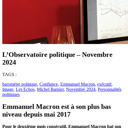
L’Observatoire politique – Novembre
2024
TAGS :
baromètre politique
,
Confiance
,
Emmanuel Macron
,
exécutif
,
Image
,
Les Echos
,
Michel Barnier
,
Novembre 2024
,
Personnalités
politiques
Emmanuel Macron est à son plus bas
niveau depuis mai 2017
Pour le deuxième mois consécutif, Emmanuel Macron bat son