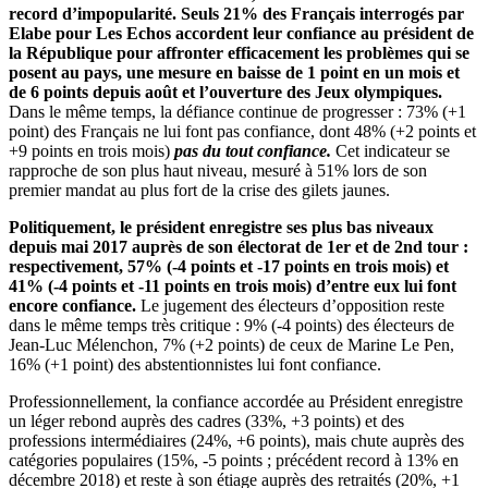
record d’impopularité. Seuls 21% des Français interrogés par
Elabe pour Les Echos accordent leur confiance au président de
la République pour affronter efficacement les problèmes qui se
posent au pays, une mesure en baisse de 1 point en un mois et
de 6 points depuis août et l’ouverture des Jeux olympiques.
Dans le même temps, la défiance continue de progresser : 73% (+1
point) des Français ne lui font pas confiance, dont 48% (+2 points et
+9 points en trois mois)
pas du tout confiance.
Cet indicateur se
rapproche de son plus haut niveau, mesuré à 51% lors de son
premier mandat au plus fort de la crise des gilets jaunes.
Politiquement, le président enregistre ses plus bas niveaux
depuis mai 2017 auprès de son électorat de 1
er
et de 2
nd
tour :
respectivement, 57% (-4 points et -17 points en trois mois) et
41% (-4 points et -11 points en trois mois) d’entre eux lui font
encore confiance.
Le jugement des électeurs d’opposition reste
dans le même temps très critique : 9% (-4 points) des électeurs de
Jean-Luc Mélenchon, 7% (+2 points) de ceux de Marine Le Pen,
16% (+1 point) des abstentionnistes lui font confiance.
Professionnellement, la confiance accordée au Président enregistre
un léger rebond auprès des cadres (33%, +3 points) et des
professions intermédiaires (24%, +6 points), mais chute auprès des
catégories populaires (15%, -5 points ; précédent record à 13% en
décembre 2018) et reste à son étiage auprès des retraités (20%, +1