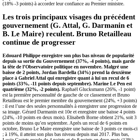
(18% -3 points) à accorder leur confiance au Premier ministre.
Les trois principaux visages du précédent
gouvernement (G. Attal, G. Darmanin et
B. Le Maire) reculent. Bruno Retailleau
continue de progresser
Edouard Philippe enregistre son plus bas niveau de popularité
depuis sa sortie du Gouvernement (37%, -4 points), mais garde
la tête de l’Observatoire politique en novembre. Malgré une
baisse de 2 points,
Jordan Bardella (34%) prend la deuxième
place à Gabriel Attal qui enregistre quant à lui un recul de 6
points (33%, -11 points depuis septembre). Marine Le Pen est
quatrième (32%, -2 points).
Raphaël Glucksmann (26%, -1 point)
est la première personnalité de gauche de ce classement et Bruno
Retailleau est le premier membre du gouvernement (24%, +3 points)
: il est l’une des seules personnalités à enregistrer une progression de
sa image. Gérard Darmanin est 10e et enregistre une baisse 4 points
(24%, -10 points en deux mois). Elisabeth Borne obtient 21%, soit 3
points de moins qu’en septembre. Après un recul de 6 points en
octobre, Bruno Le Maire enregistre une baisse de 3 points ce mois-ci
; à 19%, il atteint son plus bas niveau depuis mai 2017. Plus bas,
Lucie Castets recule de 4 points et de 8 points en deux mois (13%).