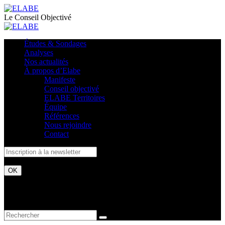
Le Conseil Objectivé
Études & Sondages
Analyses
Nos actualités
À propos d’Elabe
Manifeste
Conseil objectivé
ELABE Territoires
Équipe
Références
Nous rejoindre
Contact