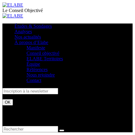
Le Conseil Objectivé
Études & Sondages
Analyses
Nos actualités
À propos d’Elabe
Manifeste
Conseil objectivé
ELABE Territoires
Équipe
Références
Nous rejoindre
Contact