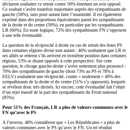
déclarent souhaiter ce retrait contre 50% émettant un avis opposé.
Ce souhait s’avère toutefois majoritaire auprès des sympathisants de
gauche (58%), sans pour autant faire l’unanimité. Il est également
exprimé dans des proportions équivalentes parmi les sympathisants
de la droite et du centre (59%), en particulier par les sympathisants
LR (66%). En toute logique, 72% des sympathisants FN s’opposent
à une telle éventualité.
La question de la réciprocité à droite en cas de retrait des listes PS
dans certaines régions divise tout autant : 46% souhaitent que LR et
ses alliés se retirent s’ils arrivent en troisième position dans certaines
régions, 53% se disant opposés à cette perspective. Sur cette
question, le clivage gauche-droite s’avère nettement plus prononcé :
70% des sympathisants de gauche (dont 73% au PS et 78% à
EELV) souhaitent une réciprocité, contre « seulement » 49% des
sympathisants de la droite et du centre (51% s’y opposent), lesquels
se révèlent donc très divisés. Ici encore, cette éventualité fait l’objet
d’un rejet massif de la part des sympathisants du Front national
(85%).
Pour 51% des Français, LR a plus de valeurs communes avec le
FN qu’avec le PS
A l’inverse, 48% considèrent que « Les Républicains » a plus de
valeurs communes avec le PS qu’avec le FN. Un tel résultat