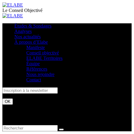
Le Conseil Objectivé
Études & Sondages
Analyses
Nos actualités
À propos d’Elabe
Manifeste
Conseil objectivé
ELABE Territoires
Équipe
Références
Nous rejoindre
Contact