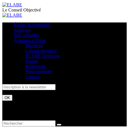
Le Conseil Objectivé
Études & Sondages
Analyses
Nos actualités
À propos d’Elabe
Manifeste
Conseil objectivé
ELABE Territoires
Équipe
Références
Nous rejoindre
Contact