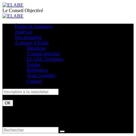
Le Conseil Objectivé
Études & Sondages
Analyses
Nos actualités
À propos d’Elabe
Manifeste
Conseil objectivé
ELABE Territoires
Équipe
Références
Nous rejoindre
Contact