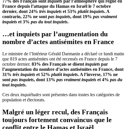
77% des Français sont
inquiets
par l’atmosphère qui règne en
France depuis l’attaque du Hamas en Israël le 7 octobre
dernier, dont 24%
très inquiets
et 53%
plutôt inquiets
. A
contrario, 22% ne sont
pas inquiets
, dont 19%
pas vraiment
inquiets
et 3%
pa
s du tout inquiets
.
…et inquiets par l’augmentation du
nombre d’actes antisémites en France
Le ministre de l’Intérieur Gérald Darmanin a déclaré ce lundi matin
que 819 actes antisémites ont été recensés en France depuis le 7
octobre dernier.
83% des Français se disent
inquiets
par
l’augmentation du nombre d’actes antisémites en France, dont
31%
très inquiets
et 52%
plut
ôt
inquiets
. A l’inverse, 17% ne
sont
pas inquiets
, dont 13%
pas vraiment inquiets
et 4%
pas du
tout inquiets
.
Ces deux
inquiétudes
sont présentes dans toutes les catégories de
population et électorats.
Malgré un léger recul, des Français
toujours fortement convaincus que le
conflit entre le Hamas et Israël