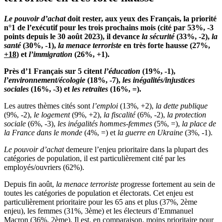
Le pouvoir d’achat
doit rester, aux yeux des Français, la priorité
n°1 de l’exécutif pour les trois prochains mois (cité par 53%, -3
points depuis le 30 août 2023), il devance
la sécurité
(33%, -2),
la
santé
(30%, -1),
la menace terroriste
en très forte hausse (27%,
+18
) et
l’immigration
(26%, +1).
Près d’1 Français sur 5 citent
l’éducation
(19%, -1),
l’environnement/écologie
(18%, -7),
les inégalités/injustices
sociales
(16%, -3) et
les retraites
(16%, =).
Les autres thèmes cités sont
l’emploi
(13%, +2),
la dette publique
(9%, -2),
le logement
(9%, +2),
la fiscalité
(6%, -2),
la protection
sociale
(6%, -3),
les inégalités hommes-femmes
(5%, =),
la place de
la France dans le monde
(4%, =) et
la guerre en Ukraine
(3%, -1).
Le pouvoir d’achat
demeure l’enjeu prioritaire dans la plupart des
catégories de population, il est particulièrement cité par les
employés/ouvriers (62%).
Depuis fin août,
la menace terroriste
progresse fortement au sein de
toutes les catégories de population et électorats. Cet enjeu est
particulièrement prioritaire pour les 65 ans et plus (37%, 2ème
enjeu), les femmes (31%, 3ème) et les électeurs d’Emmanuel
Macron (36%, 2ème). Il est, en comparaison, moins prioritaire pour