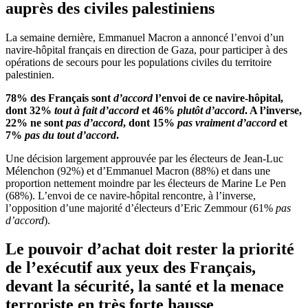
auprès des civiles palestiniens
La semaine dernière, Emmanuel Macron a annoncé l’envoi d’un
navire-hôpital français en direction de Gaza, pour participer à des
opérations de secours pour les populations civiles du territoire
palestinien.
78% des Français sont
d’accord
l’envoi de ce navire-hôpital,
dont 32%
tout à fait d’accord
et 46%
plutôt d’accord
. A l’inverse,
22% ne sont
pas d’accord
, dont 15%
pas vraiment d’accord
et
7%
pas du tout d’accord
.
Une décision largement approuvée par les électeurs de Jean-Luc
Mélenchon (92%) et d’Emmanuel Macron (88%) et dans une
proportion nettement moindre par les électeurs de Marine Le Pen
(68%). L’envoi de ce navire-hôpital rencontre, à l’inverse,
l’opposition d’une majorité d’électeurs d’Eric Zemmour (61%
pas
d’accord
).
Le pouvoir d’achat doit rester la priorité
de l’exécutif aux yeux des Français,
devant la sécurité, la santé et la menace
terroriste en très forte hausse