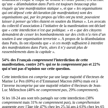
qu’une
« déambulation dans Paris est toujours beaucoup plus
risquée qu’une manifestation statique »
, et que
« les organisations
qui ont déposé cette déclaration (de manifestation) sont des
organisations qui, par les propos qu’elles ont pu tenir, pouvaient
laisser à penser qu’elles étaient en soutien du Hamas »
. Les avocats
du collectif d’association à l’initiative de la manifestation ont déclaré
que
« cette interdiction n’est que politique. »
et
« que des citoyens
demandent de cesser les bombardements sur des civils n’a rien d’un
soutien à une organisation terroriste »
. A propos de la déambulation
dans Paris, ils ont répondu que
« si ces motifs suffisaient à interdire
des manifestations dans Paris, alors il n’y aurait plus de
rassemblements dans la capitale ».
54% des Français
comprennent
l’interdiction de cette
manifestation, contre 24% qui
ne la comprennent pas
et 22%
qui n’ont pas d’opinion sur cette question.
Cette interdiction est
comprise
par une large majorité d’électeurs de
Marine Le Pen (69%) et d’Emmanuel Macron (68%) mais est à
l’inverse
incomprise
par une majorité relative d’électeurs de Jean-
Luc Mélenchon (48%
ne comprennent pas
, 29%
comprennent
).
Si les 18-24 ans sont très partagés sur cette interdiction (38%
comprennent
mais 31%
ne comprennent pas
),
la compréhension
augmente avec l’âge (de 47% chez les 25-34 ans à 63% chez les 65