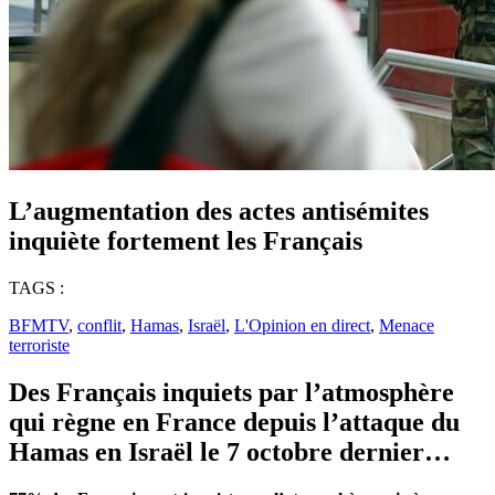
L’augmentation des actes antisémites
inquiète fortement les Français
TAGS :
BFMTV
,
conflit
,
Hamas
,
Israël
,
L'Opinion en direct
,
Menace
terroriste
Des Français inquiets par l’atmosphère
qui règne en France depuis l’attaque du
Hamas en Israël le 7 octobre dernier…