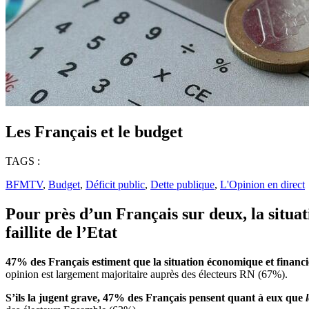
Les Français et le budget
TAGS :
BFMTV
,
Budget
,
Déficit public
,
Dette publique
,
L'Opinion en direct
Pour près d’un Français sur deux, la situa
faillite de l’Etat
47% des Français estiment que la situation économique et financi
opinion est largement majoritaire auprès des électeurs RN (67%).
S’ils la jugent grave, 47% des Français pensent quant à eux que