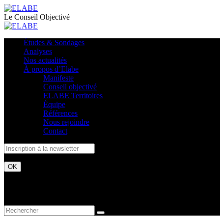
Le Conseil Objectivé
Études & Sondages
Analyses
Nos actualités
À propos d’Elabe
Manifeste
Conseil objectivé
ELABE Territoires
Équipe
Références
Nous rejoindre
Contact