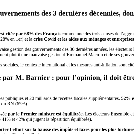
 gouvernements des 3 dernières décennies, 
est citée par 68% des Français
comme une des trois causes de l’aggrav
28% en 1er) et la
crise Covid et les aides aux ménages et entreprise
mauvaise gestion des gouvernements des 30 dernières années, les électeu
oquent plutôt une mauvaise gestion d’Emmanuel Macron et de ses gouve
sociales, le contexte international et les mesures anti-inflation sont c
 par M. Barnier : pour l’opinion, il doit êt
s publiques et 20 milliards de recettes fiscales supplémentaires,
52% es
s du RN (65%).
ée par le Premier ministre est équilibrée.
Les électeurs Ensemble et
41% et 42% qui jugent la répartition équilibrée).
er l’effort sur la hausse des impôts et taxes pour les plus fortunés