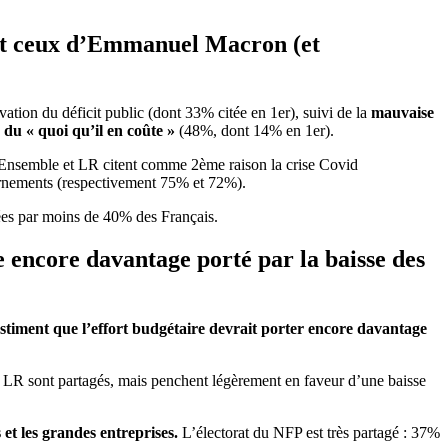
dont ceux d’Emmanuel Macron (et
ation du déficit public (dont 33% citée en 1er), suivi de la
mauvaise
s du « quoi qu’il en coûte »
(48%, dont 14% en 1er).
rs Ensemble et LR citent comme 2ème raison la crise Covid
rnements (respectivement 75% et 72%).
itées par moins de 40% des Français.
re encore davantage porté par la baisse des
timent que l’effort budgétaire devrait porter encore davantage
 LR sont partagés, mais penchent légèrement en faveur d’une baisse
 et les grandes entreprises.
L’électorat du NFP est très partagé : 37%