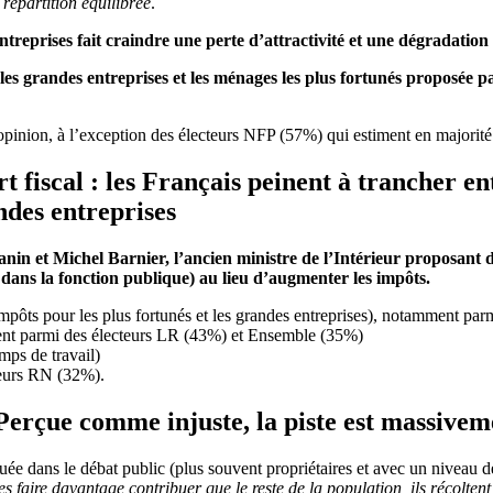
%
répartition équilibrée
.
ntreprises fait craindre une perte d’attractivité et une dégradation
s grandes entreprises et les ménages les plus fortunés proposée pa
 opinion, à l’exception des électeurs NFP (57%) qui estiment en majorité
 fiscal : les Français peinent à trancher en
ndes entreprises
nin et Michel Barnier, l’ancien ministre de l’Intérieur proposant 
dans la fonction publique) au lieu d’augmenter les impôts.
mpôts pour les plus fortunés et les grandes entreprises), notamment par
ent parmi des électeurs LR (43%) et Ensemble (35%)
mps de travail)
teurs RN (32%).
Perçue comme injuste, la piste est massivem
quée dans le débat public (plus souvent propriétaires et avec un niveau d
es faire davantage contribuer que le reste de la population, ils récoltent 