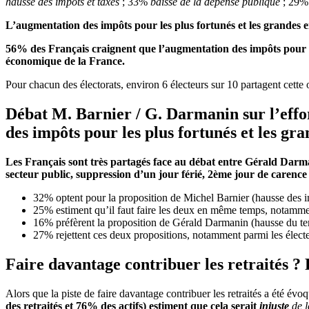
hausse des impôts et taxes
; 33%
baisse de la dépense publique
; 29
L’augmentation des impôts pour les plus fortunés et les grandes e
56% des Français craignent que l’augmentation des impôts pour le
économique de la France
.
Pour chacun des électorats, environ 6 électeurs sur 10 partagent cette
Débat M. Barnier / G. Darmanin sur l’effort
des impôts pour les plus fortunés et les gra
Les Français sont très partagés face au débat entre Gérald Darma
secteur public, suppression d’un jour férié, 2
ème
jour de carence 
32% optent pour la proposition de Michel Barnier (hausse des i
25% estiment qu’il faut faire les deux en même temps, notamm
16% préfèrent la proposition de Gérald Darmanin (hausse du te
27% rejettent ces deux propositions, notamment parmi les élec
Faire davantage contribuer les retraités ? 
Alors que la piste de faire davantage contribuer les retraités a été évo
des retraités et 76% des actifs) estiment que cela serait
injuste
de l