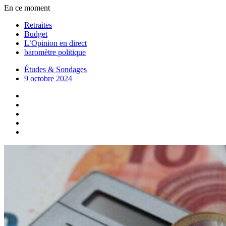
En ce moment
Retraites
Budget
L’Opinion en direct
baromètre politique
Études & Sondages
9 octobre 2024