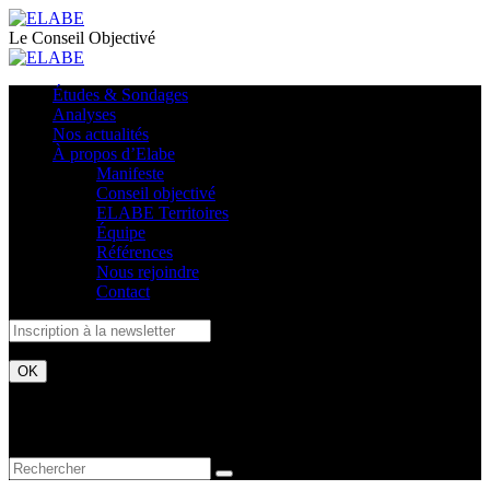
Le Conseil Objectivé
Études & Sondages
Analyses
Nos actualités
À propos d’Elabe
Manifeste
Conseil objectivé
ELABE Territoires
Équipe
Références
Nous rejoindre
Contact