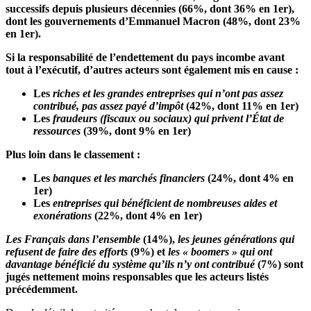
successifs depuis plusieurs décennies (66%, dont 36% en 1
er
),
dont les gouvernements d’Emmanuel Macron (48%, dont 23%
en 1
er
).
Si la responsabilité de l’endettement du pays incombe avant
tout à l’exécutif, d’autres acteurs sont également mis en cause :
Les
riches et les grandes entreprises qui n’ont pas assez
contribué, pas assez payé d’impôt
(42%, dont 11% en 1
er
)
Les
fraudeurs (fiscaux ou sociaux) qui privent l’État de
ressources
(39%, dont 9% en 1
er
)
Plus loin dans le classement :
Les
banques et les marchés financiers
(24%, dont 4% en
1
er
)
Les
entreprises qui bénéficient de nombreuses aides et
exonérations
(22%, dont 4% en 1
er
)
Les Français dans l’ensemble
(14%),
les jeunes générations qui
refusent de faire des efforts
(9%) et
les « boomers » qui ont
davantage bénéficié du système qu’ils n’y ont contribué
(7%) sont
jugés nettement moins responsables que les acteurs listés
précédemment.