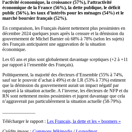
l
‘activité économique, la croissance (57%
)
, l
‘attractivité
économique de la France (56%), la dette publique, le déficit
public (56%)
, l
es taux d’intérêts pour les ménages (54%) et le
marché boursier français (52%).
En comparaison, les Français étaient nettement plus pessimistes en
décembre 2024 quelques jours après la censure et la démission du
gouvernement de Michel Barnier où 68% à 78% (selon les sujets)
des Français anticipaient une aggravation de la situation
économique.
Les 65 ans et plus sont globalement davantage sceptiques (+2 à +11
par rapport à l’ensemble des Français).
Politiquement, la majorité des électeurs d’Ensemble (55% à 74%,
sauf sur le pouvoir d’achat à 49%) et de LR (53% à 73%) estiment
que la démission du gouvernement aurait un impact négatif par
rapport à la situation actuelle. A l’inverse, les électeurs de NFP et du
RN sont nettement moins pessimistes et jugent davantage que cela
n’aggraverait pas particulièrement la situation actuelle (58-79%).
______________
Télécharger le rapport :
Les Français, la dette et les « boomers »
Crédits image :
Commons Wikimedia
/
Leynadmar