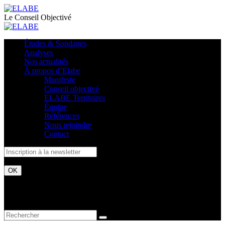
Le Conseil Objectivé
Études & Sondages
Analyses
Nos actualités
À propos d’Elabe
Manifeste
Conseil objectivé
ELABE Territoires
Équipe
Références
Nous rejoindre
Contact