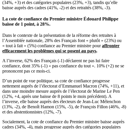
(34%, +3) et des catégories populaires (23%, +3), tandis qu’elle
baisse auprès des cadres (41%, -2) et des retraités (38%, -3).
La cote de confiance du Premier ministre Édouard Philippe
baisse de 1 point, à 28%.
Dans le contexte de la présentation de la réforme des retraites à
l’Assemblée nationale, 28% des Français font « plutôt » (23%) ou
« tout à fait » (5%) confiance au Premier ministre pour
affronter
efficacement les problèmes qui se posent au pays
.
A l’inverse, 62% des Français (-1) déclarent ne pas lui faire
confiance, dont 35% (-1) « pas confiance du tout ». 10% (+2) ne se
prononcent pas ce mois-ci.
D’un point de vue politique, sa cote de confiance progresse
nettement auprès de l’électorat d’Emmanuel Macron (74%, +11), et
dans une moindre mesure auprès de l’électorat de Marine Le Pen
(12%, +4, après une baisse de 8 points le mois précédent). A
l’inverse, elle baisse auprès des électeurs de Jean-Luc Mélenchon
(13%, -2), de Benoît Hamon (15%, -5), de François Fillon (46%, -8)
et des abstentionnistes (12%, -7).
Socialement, la cote de confiance du Premier ministre baisse auprès
cadres (34%, -4), mais progresse auprès des catégories populaires