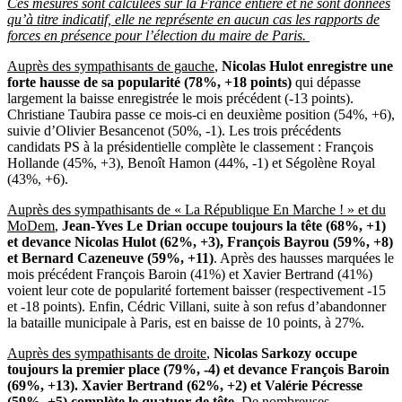
Ces mesures sont calculées sur la France entière et ne sont données
qu’à titre indicatif, elle ne représente en aucun cas les rapports de
forces en présence pour l’élection du maire de Paris.
Auprès des sympathisants de gauche
,
Nicolas Hulot enregistre une
forte hausse de sa popularité (78%, +18 points)
qui dépasse
largement la baisse enregistrée le mois précédent (-13 points).
Christiane Taubira passe ce mois-ci en deuxième position (54%, +6),
suivie d’Olivier Besancenot (50%, -1). Les trois précédents
candidats PS à la présidentielle complète le classement : François
Hollande (45%, +3), Benoît Hamon (44%, -1) et Ségolène Royal
(43%, +6).
Auprès des sympathisants de « La République En Marche ! » et du
MoDem
,
Jean-Yves Le Drian occupe toujours la tête (68%, +1)
et devance Nicolas Hulot (62%, +3), François Bayrou (59%, +8)
et Bernard Cazeneuve (59%, +11)
. Après des hausses marquées le
mois précédent François Baroin (41%) et Xavier Bertrand (41%)
voient leur cote de popularité fortement baisser (respectivement -15
et -18 points). Enfin, Cédric Villani, suite à son refus d’abandonner
la bataille municipale à Paris, est en baisse de 10 points, à 27%.
Auprès des sympathisants de droite
,
Nicolas Sarkozy occupe
toujours la premier place (79%, -4) et devance François Baroin
(69%, +13). Xavier Bertrand (62%, +2) et Valérie Pécresse
(59%, +5) complète le quatuor de tête.
De nombreuses