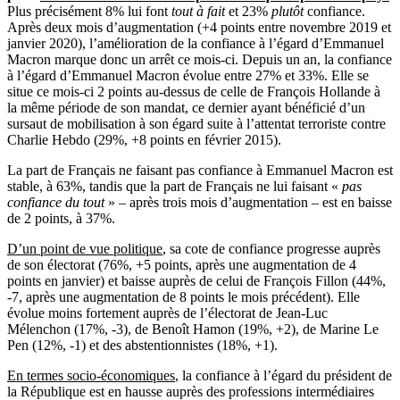
Plus précisément 8% lui font
tout à fait
et 23%
plutôt
confiance.
Après deux mois d’augmentation (+4 points entre novembre 2019 et
janvier 2020), l’amélioration de la confiance à l’égard d’Emmanuel
Macron marque donc un arrêt ce mois-ci. Depuis un an, la confiance
à l’égard d’Emmanuel Macron évolue entre 27% et 33%. Elle se
situe ce mois-ci 2 points au-dessus de celle de François Hollande à
la même période de son mandat, ce dernier ayant bénéficié d’un
sursaut de mobilisation à son égard suite à l’attentat terroriste contre
Charlie Hebdo (29%, +8 points en février 2015).
La part de Français ne faisant pas confiance à Emmanuel Macron est
stable, à 63%, tandis que la part de Français ne lui faisant «
pas
confiance du tout
» – après trois mois d’augmentation – est en baisse
de 2 points, à 37%.
D’un point de vue politique
, sa cote de confiance progresse auprès
de son électorat (76%, +5 points, après une augmentation de 4
points en janvier) et baisse auprès de celui de François Fillon (44%,
-7, après une augmentation de 8 points le mois précédent). Elle
évolue moins fortement auprès de l’électorat de Jean-Luc
Mélenchon (17%, -3), de Benoît Hamon (19%, +2), de Marine Le
Pen (12%, -1) et des abstentionnistes (18%, +1).
En termes socio-économiques
, la confiance à l’égard du président de
la République est en hausse auprès des professions intermédiaires