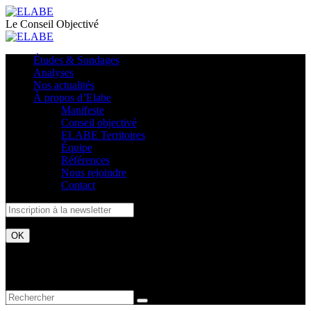
Le Conseil Objectivé
Études & Sondages
Analyses
Nos actualités
À propos d’Elabe
Manifeste
Conseil objectivé
ELABE Territoires
Équipe
Références
Nous rejoindre
Contact