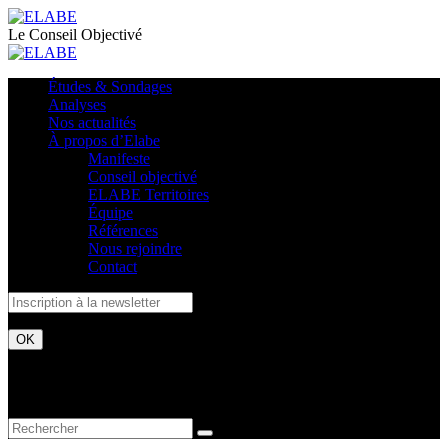
Le Conseil Objectivé
Études & Sondages
Analyses
Nos actualités
À propos d’Elabe
Manifeste
Conseil objectivé
ELABE Territoires
Équipe
Références
Nous rejoindre
Contact