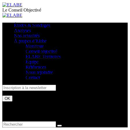
Le Conseil Objectivé
Études & Sondages
Analyses
Nos actualités
À propos d’Elabe
Manifeste
Conseil objectivé
ELABE Territoires
Équipe
Références
Nous rejoindre
Contact