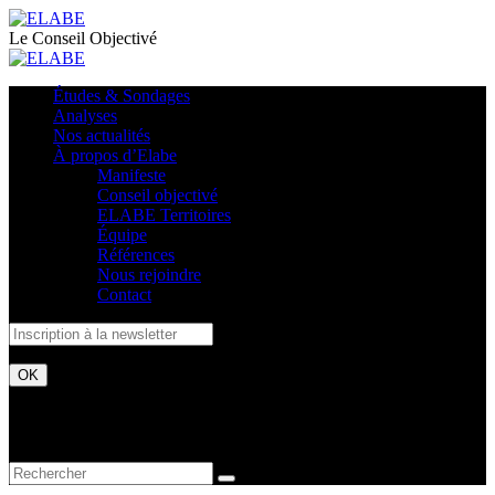
Le Conseil Objectivé
Études & Sondages
Analyses
Nos actualités
À propos d’Elabe
Manifeste
Conseil objectivé
ELABE Territoires
Équipe
Références
Nous rejoindre
Contact