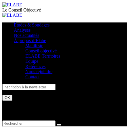
Le Conseil Objectivé
Études & Sondages
Analyses
Nos actualités
À propos d’Elabe
Manifeste
Conseil objectivé
ELABE Territoires
Équipe
Références
Nous rejoindre
Contact