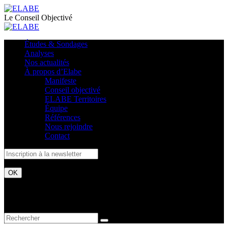
Le Conseil Objectivé
Études & Sondages
Analyses
Nos actualités
À propos d’Elabe
Manifeste
Conseil objectivé
ELABE Territoires
Équipe
Références
Nous rejoindre
Contact