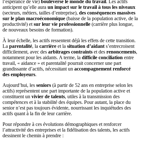
l’espérance de vie)
bouleverse le monde du travail
. Les actifs
anticipent qu’elle aura
un impact sur le travail à tous les niveaux
(secteurs, métiers, tailles d’entreprise),
des conséquences massives
sur le plan macroéconomique
(baisse de la population active, de la
productivité) et
sur leur vie professionnelle
(carrière plus longue,
de nouveaux besoins de formation).
À leur échelle, les actifs ressentent déjà les effets de cette transition.
La
parentalité
, la
carrière
et la
situation d’aidant
s’entrecroisent
difficilement, avec des
arbitrages contraints
et des
renoncements
,
notamment pour les aidants. A terme, la
difficile conciliation
entre
travail, « aidance » et parentalité pourrait concerner une part
grandissante d’actifs, nécessitant un
accompagnement renforcé
des employeurs
.
Aujourd’hui, les
seniors
(à partir de 52 ans en entreprise selon les
actifs) représentent une part importante de la population active et
constituent un
vivier de talents
, utiles à la transmission des
compétences et à la stabilité des équipes. Pour autant, la place du
senior n’est pas toujours évidente, nourrissant les inquiétudes des
actifs quant à la fin de leur carrière.
Pour répondre à ces évolutions démographiques et renforcer
l’attractivité des entreprises et la fidélisation des talents, les actifs
dessinent le chemin à prendre :