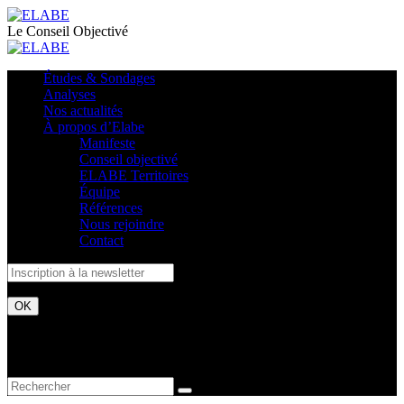
Le Conseil Objectivé
Études & Sondages
Analyses
Nos actualités
À propos d’Elabe
Manifeste
Conseil objectivé
ELABE Territoires
Équipe
Références
Nous rejoindre
Contact