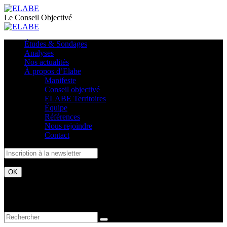
Le Conseil Objectivé
Études & Sondages
Analyses
Nos actualités
À propos d’Elabe
Manifeste
Conseil objectivé
ELABE Territoires
Équipe
Références
Nous rejoindre
Contact