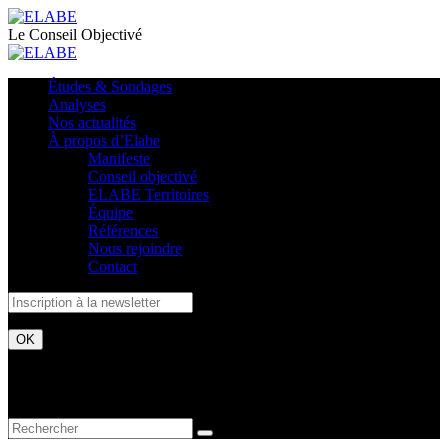
Le Conseil Objectivé
Études & Sondages
Analyses
Nos actualités
À propos d’Elabe
Manifeste
Conseil objectivé
ELABE Territoires
Équipe
Références
Nous rejoindre
Contact