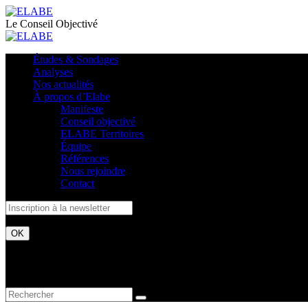
Le Conseil Objectivé
Études & Sondages
Analyses
Nos actualités
À propos d’Elabe
Manifeste
Conseil objectivé
ELABE Territoires
Équipe
Références
Nous rejoindre
Contact