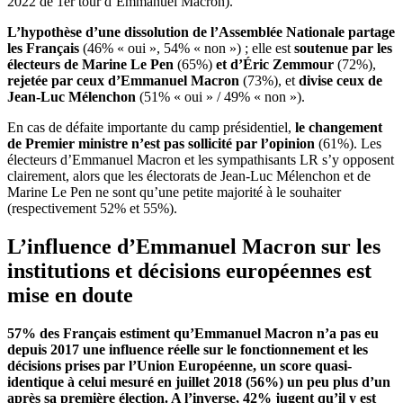
2022 de 1er tour d’Emmanuel Macron).
L’hypothèse d’une dissolution de l’Assemblée Nationale partage
les Français
(46% « oui », 54% « non ») ; elle est
soutenue par les
électeurs de Marine Le Pen
(65%)
et d’Éric Zemmour
(72%),
rejetée par ceux d’Emmanuel Macron
(73%), et
divise ceux de
Jean-Luc Mélenchon
(51% « oui » / 49% « non »).
En cas de défaite importante du camp présidentiel,
le changement
de Premier ministre n’est pas sollicité par l’opinion
(61%). Les
électeurs d’Emmanuel Macron et les sympathisants LR s’y opposent
clairement, alors que les électorats de Jean-Luc Mélenchon et de
Marine Le Pen ne sont qu’une petite majorité à le souhaiter
(respectivement 52% et 55%).
L’influence d’Emmanuel Macron sur les
institutions et décisions européennes est
mise en doute
57% des Français estiment qu’Emmanuel Macron n’a pas eu
depuis 2017 une influence réelle sur le fonctionnement et les
décisions prises par l’Union Européenne, un score quasi-
identique à celui mesuré en juillet 2018 (56%) un peu plus d’un
après sa première élection. A l’inverse, 42% jugent qu’il y est