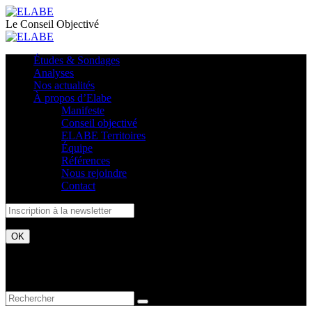
Le Conseil Objectivé
Études & Sondages
Analyses
Nos actualités
À propos d’Elabe
Manifeste
Conseil objectivé
ELABE Territoires
Équipe
Références
Nous rejoindre
Contact