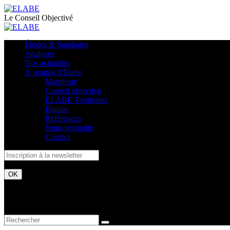
Le Conseil Objectivé
Études & Sondages
Analyses
Nos actualités
À propos d’Elabe
Manifeste
Conseil objectivé
ELABE Territoires
Équipe
Références
Nous rejoindre
Contact