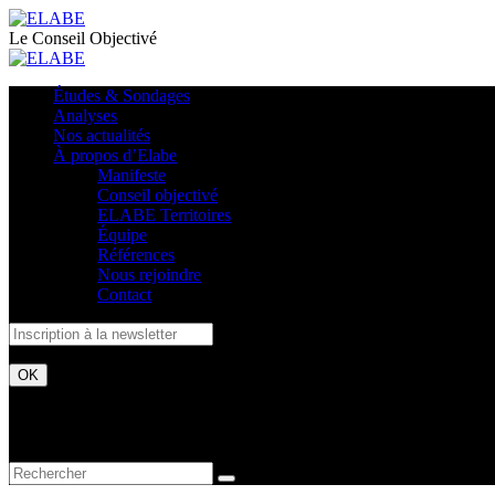
Le Conseil Objectivé
Études & Sondages
Analyses
Nos actualités
À propos d’Elabe
Manifeste
Conseil objectivé
ELABE Territoires
Équipe
Références
Nous rejoindre
Contact