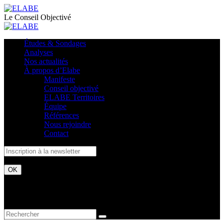
Le Conseil Objectivé
Études & Sondages
Analyses
Nos actualités
À propos d’Elabe
Manifeste
Conseil objectivé
ELABE Territoires
Équipe
Références
Nous rejoindre
Contact