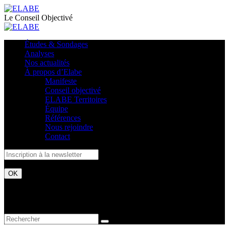
Le Conseil Objectivé
Études & Sondages
Analyses
Nos actualités
À propos d’Elabe
Manifeste
Conseil objectivé
ELABE Territoires
Équipe
Références
Nous rejoindre
Contact