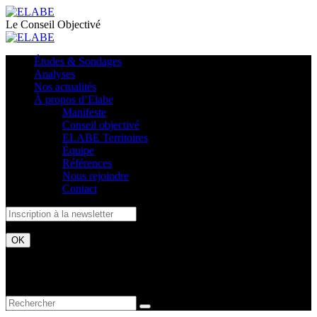
Le Conseil Objectivé
Études & Sondages
Analyses
Nos actualités
À propos d’Elabe
Manifeste
Conseil objectivé
ELABE Territoires
Équipe
Références
Nous rejoindre
Contact