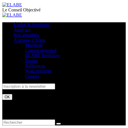
Le Conseil Objectivé
Études & Sondages
Analyses
Nos actualités
À propos d’Elabe
Manifeste
Conseil objectivé
ELABE Territoires
Équipe
Références
Nous rejoindre
Contact