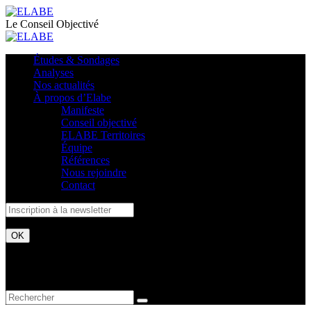
Le Conseil Objectivé
Études & Sondages
Analyses
Nos actualités
À propos d’Elabe
Manifeste
Conseil objectivé
ELABE Territoires
Équipe
Références
Nous rejoindre
Contact