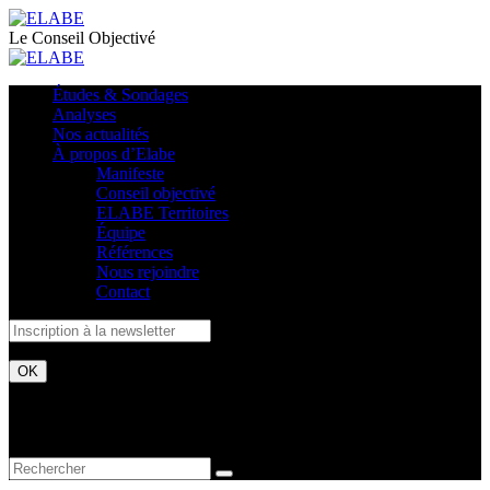
Le Conseil Objectivé
Études & Sondages
Analyses
Nos actualités
À propos d’Elabe
Manifeste
Conseil objectivé
ELABE Territoires
Équipe
Références
Nous rejoindre
Contact