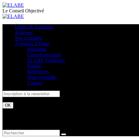
Le Conseil Objectivé
Études & Sondages
Analyses
Nos actualités
À propos d’Elabe
Manifeste
Conseil objectivé
ELABE Territoires
Équipe
Références
Nous rejoindre
Contact