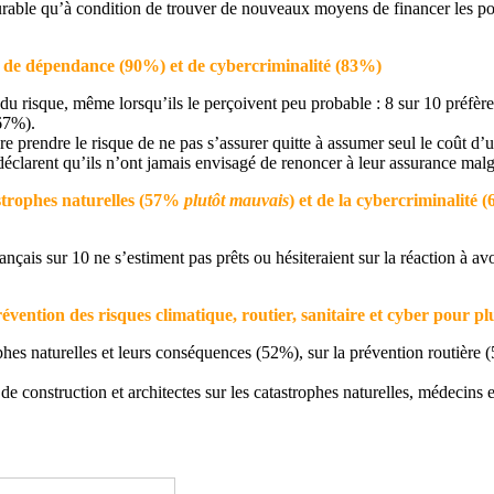
urable qu’à condition de trouver de nouveaux moyens de financer les p
), de dépendance (90%) et de cybercriminalité (83%)
 du risque, même lorsqu’ils le perçoivent peu probable : 8 sur 10 préfèr
67%).
 prendre le risque de ne pas s’assurer quitte à assumer seul le coût d’un
déclarent qu’ils n’ont jamais envisagé de renoncer à leur assurance malg
astrophes naturelles (57%
plutôt mauvais
) et de la cybercriminalité 
rançais sur 10 ne s’estiment pas prêts ou hésiteraient sur la réaction à a
évention des risques climatique, routier, sanitaire et cyber pour pl
phes naturelles et leurs conséquences (52%), sur la prévention routière
s de construction et architectes sur les catastrophes naturelles, médecins 