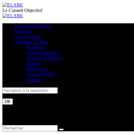
Le Conseil Objectivé
Études & Sondages
Analyses
Nos actualités
À propos d’Elabe
Manifeste
Conseil objectivé
ELABE Territoires
Équipe
Références
Nous rejoindre
Contact