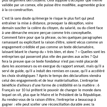
plus largement des citoyens. Cela suppose d’accepter que même
validée par un comex, elle puisse être modifiée, augmentée grâce
à la co-construction.
C’est là sans doute qu’émerge le risque le plus fort qui peut
entraîner la mise à distance, provoquer la déception, voire
demain susciter la colère du citoyen, du salarié, ou du client face
à une démarche encore perçue comme très conceptuelle.
Comment faire pour que la phrase, ou les quelques paragraphes
ramassant ou explicitant la raison d’être, soient vécus comme un
engagement crédible et pas comme un texte déclamatoire,
laissant béant le champ du « très bien, et donc ? » Quelles sont les
entreprises qui passeront plus vite des paroles aux actes ? Qui
fera la preuve que ce texte fondateur n’est pas resté placardé
dans les ascenseurs ou en exergue du rapport annuel, mais qu’il a
servi de guide, qu’il a induit des remises en cause, qu’il a accéléré
les choix stratégiques ? Après le temps des déclarations viendra
celui des engagements et de leur matérialisation. L’entreprise
bénéficie d’ailleurs d’une forme de crédibilité en la matière : 6
Français sur 10 lui prêtent le pouvoir de changer le monde dans
lequel on vit, plus que le Maire et le Président de la République.
Au rendez-vous de la raison d’être, l’entreprise a beaucoup à
gagner : elle peut sceller une réconciliation durable avec la