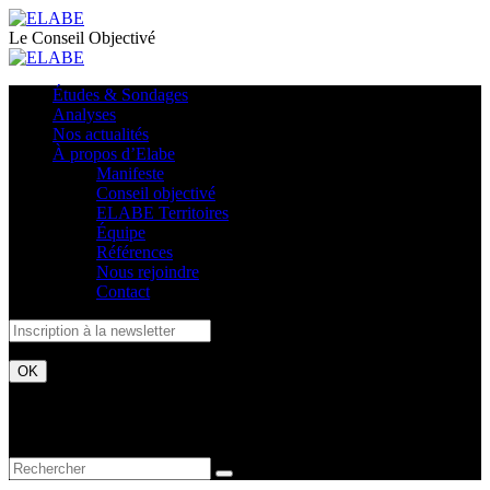
Le Conseil Objectivé
Études & Sondages
Analyses
Nos actualités
À propos d’Elabe
Manifeste
Conseil objectivé
ELABE Territoires
Équipe
Références
Nous rejoindre
Contact